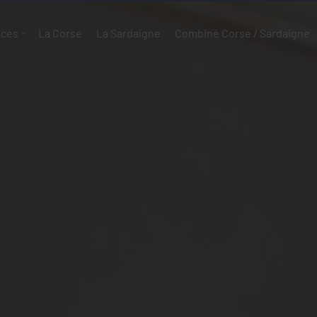
ices
La Corse
La Sardaigne
Combiné Corse / Sardaigne